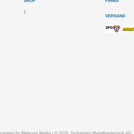
SHOP
FIRMA
1
VERSAND
created by
Webcom Media
| © 2026, Tschannen Metallbautechnik AG