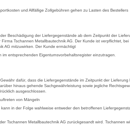
ortkosten und Allfällige Zollgebühren gehen zu Lasten des Bestellers
 der Beschädigung der Liefergegenstände ab dem Zeitpunkt der Liefer
 Firma Tschannen Metallbautechnik AG. Der Kunde ist verpflichtet, 
ik AG mitzuwirken. Der Kunde ermächtigt
 im entsprechenden Eigentumsvorbehaltsregister einzutragen.
ewähr dafür, dass die Liefergegenstände im Zeitpunkt der Lieferung k
 darüber hinaus gehende Sachgewährleistung sowie jegliche Rechtsgew
drücklich ausgeschlossen.
auftreten von Mängeln
kann in der Folge wahlweise entweder den betroffenen Liefergegensta
 der Tschannen Metallbautechnik AG zurückgesandt wird. Tschannen w