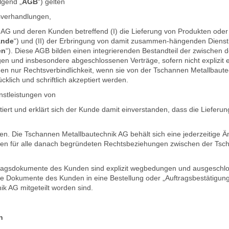
lgend „
AGB
“) gelten
gsverhandlungen,
 AG und deren Kunden betreffend (I) die Lieferung von Produkten od
ände
“) und (II) der Erbringung von damit zusammen-hängenden Dienst
en
“). Diese AGB bilden einen integrierenden Bestandteil der zwischen
und insbesondere abgeschlossenen Verträge, sofern nicht explizit et
nur Rechtsverbindlichkeit, wenn sie von der Tschannen Metallbautech
lich und schriftlich akzeptiert werden.
nstleistungen von
iert und erklärt sich der Kunde damit einverstanden, dass die Lieferu
en. Die Tschannen Metallbautechnik AG behält sich eine jederzeitige 
den für alle danach begründeten Rechtsbeziehungen zwischen der Tsc
agsdokumente des Kunden sind explizit wegbedungen und ausgeschloss
 Dokumente des Kunden in eine Bestellung oder „Auftragsbestätigung
k AG mitgeteilt worden sind.
n