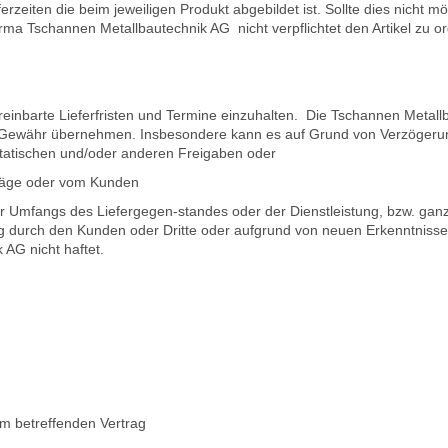
erzeiten die beim jeweiligen Produkt abgebildet ist. Sollte dies nicht m
ie Firma Tschannen Metallbautechnik AG nicht verpflichtet den Artikel zu o
reinbarte Lieferfristen und Termine einzuhalten. Die Tschannen Metall
ine Gewähr übernehmen. Insbesondere kann es auf Grund von Verzöger
 statischen und/oder anderen Freigaben oder
träge oder vom Kunden
Umfangs des Liefergegen-standes oder der Dienstleistung, bzw. ganz 
g durch den Kunden oder Dritte oder aufgrund von neuen Erkenntniss
AG nicht haftet.
m betreffenden Vertrag