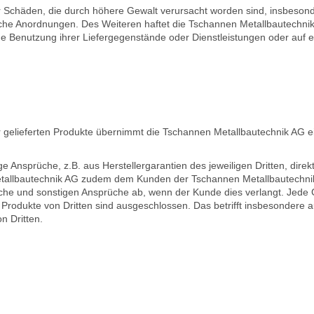
r Schäden, die durch höhere Gewalt verursacht worden sind, insbeson
iche Anordnungen. Des Weiteren haftet die Tschannen Metallbautechnik 
he Benutzung ihrer Liefergegenstände oder Dienstleistungen oder auf
er gelieferten Produkte übernimmt die Tschannen Metallbautechnik AG ei
ge Ansprüche, z.B. aus Herstellergarantien des jeweiligen Dritten, direk
Metallbautechnik AG zudem dem Kunden der Tschannen Metallbautechni
üche und sonstigen Ansprüche ab, wenn der Kunde dies verlangt. Jede
Produkte von Dritten sind ausgeschlossen. Das betrifft insbesondere a
n Dritten.