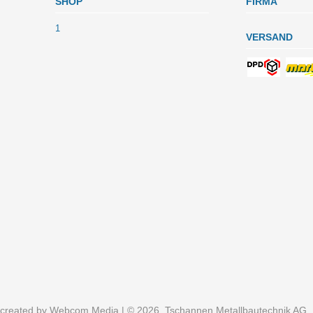
SHOP
FIRMA
1
VERSAND
created by
Webcom Media
| © 2026, Tschannen Metallbautechnik AG