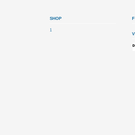
SHOP
F
1
V