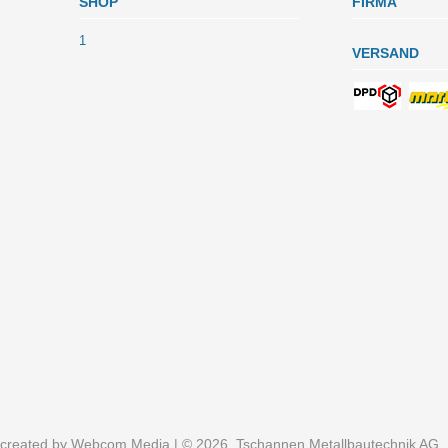
SHOP
FIRMA
1
VERSAND
created by
Webcom Media
| © 2026, Tschannen Metallbautechnik AG