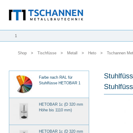
1
Shop
>
Tischfüsse
>
Metall
>
Heto
>
Tschannen Met
Stuhlfüs
Farbe nach RAL für
Stuhlfüsse HETOBAR 1
Stuhlfü
HETOBAR 1c (D 320 mm
Höhe bis 1110 mm)
HETOBAR 1c (D 320 mm