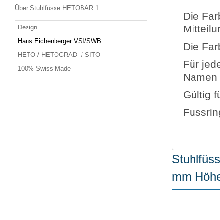
Über Stuhlfüsse HETOBAR 1
Die Far
Mitteilu
Design
Hans Eichenberger VSI/SWB
Die Far
HETO / HETOGRAD / SITO
Für jed
100% Swiss Made
Namen d
Gültig 
Fussrin
Stuhlfü
mm Höhe