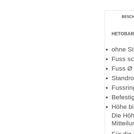
BESC
HETOBAR 1
ohne Si
Fuss sc
Fuss Ø
Standr
Fussri
Befesti
Höhe b
Die Höh
Mitteilu
Für die