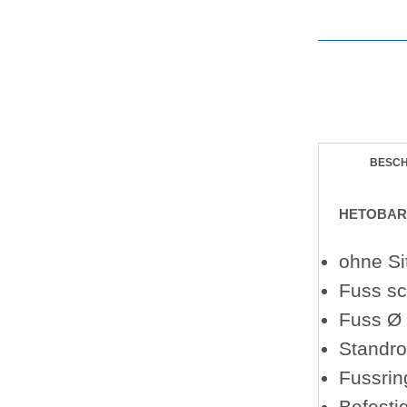
BESC
HETOBAR 1
ohne Si
Fuss sc
Fuss Ø
Standr
Fussri