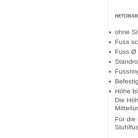
HETOBAR 1
ohne Si
Fuss sc
Fuss Ø
Standr
Fussri
Befesti
Höhe b
Die Höh
Mitteilu
Für die
Stuhlfu