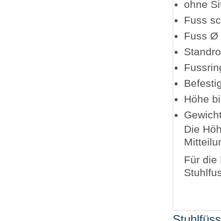
ohne Si
Fuss sc
Fuss Ø
Standr
Fussri
Befesti
Höhe b
Gewicht
Die Höh
Mitteilu
Für die
Stuhlfu
Stuhlfüs