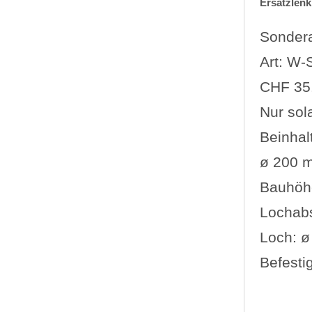
Ersatzlenk
Sondera
Art: W
CHF 35.
Nur sol
Beinhalt
ø 200 
Bauhöh
Lochabs
Loch: 
Befesti