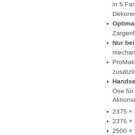
in 5 Fa
Dekoren
Optima
Zargen
Nur be
mechani
ProMati
zusätzl
Handse
Öse für
Aktions
2375 ×
2375 ×
2500 ×