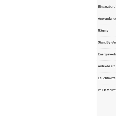
Einsatzbere
Anwendungs
Räume
StandBy-Ve
Energiever
Antriebsart
Leuchtmitte
Im Lieferum