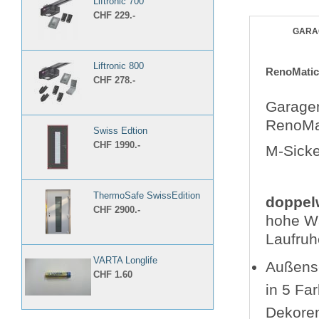
Liftronic 700
CHF 229.-
GARA
Liftronic 800
RenoMatic
CHF 278.-
Garagen
RenoMa
Swiss Edtion
CHF 1990.-
M-Sicke
ThermoSafe SwissEdition
doppel
CHF 2900.-
hohe W
Laufruh
VARTA Longlife
Außense
CHF 1.60
in 5 Fa
Dekoren