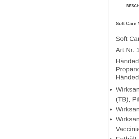
BESC
Soft Care
Soft Ca
Art.Nr.
Händede
Propano
Händede
Wirksam
(TB), P
Wirksa
Wirksam
Vaccinia