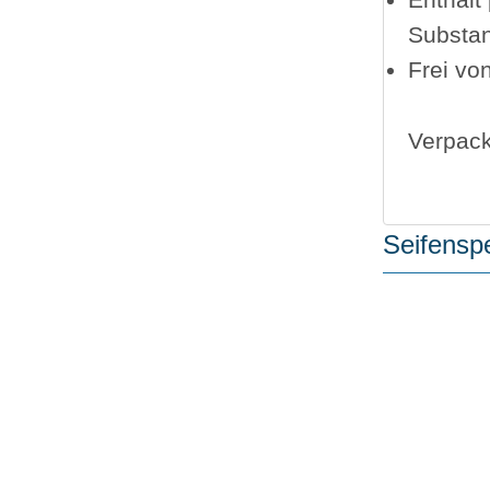
Enthält
Substan
Frei vo
Verpack
Seifensp