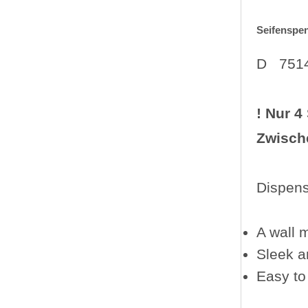
Seifenspe
D 751
! Nur 4
Zwisch
Dispens
A wall 
Sleek a
Easy to